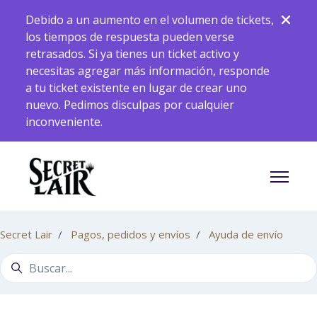
Saltar al contenido principal
Debido a un aumento en el volumen de tickets,
los tiempos de respuesta pueden verse
retrasados. Si ya tienes un ticket activo y
necesitas agregar más información, responde
a tu ticket existente en lugar de crear uno
nuevo. Pedimos disculpas por cualquier
inconveniente.
Abrir/ce
Secret Lair
Pagos, pedidos y envíos
Ayuda de envío
Búsqueda