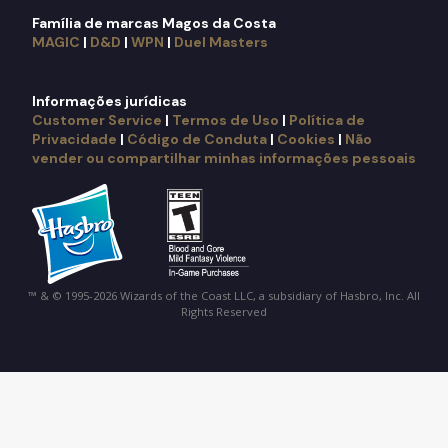
Família de marcas Magos da Costa
MAGIC
|
D&D
|
WPN
|
Duel Masters
Informações jurídicas
Customer Service
|
Termos de Uso
|
Política de
Privacidade
|
Código de Conduta
|
Cookies
|
Não
vender ou compartilhar minhas informações pessoais
™ & © 1995-2026 Wizards of the Coast LLC, a subsidiary of Hasbro, Inc. All
Rights Reserved