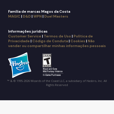
Família de marcas Magos da Costa
MAGIC
|
D&D
|
WPN
|
Duel Masters
Informações jurídicas
Customer Service
|
Termos de Uso
|
Política de
Privacidade
|
Código de Conduta
|
Cookies
|
Não
vender ou compartilhar minhas informações pessoais
™ & © 1995-2026 Wizards of the Coast LLC, a subsidiary of Hasbro, Inc. All
Rights Reserved