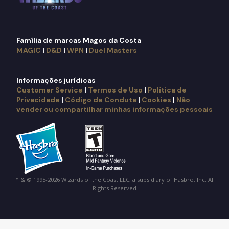
Família de marcas Magos da Costa
MAGIC
|
D&D
|
WPN
|
Duel Masters
Informações jurídicas
Customer Service
|
Termos de Uso
|
Política de
Privacidade
|
Código de Conduta
|
Cookies
|
Não
vender ou compartilhar minhas informações pessoais
™ & © 1995-2026 Wizards of the Coast LLC, a subsidiary of Hasbro, Inc. All
Rights Reserved