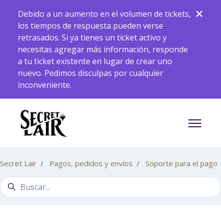
Saltar al contenido principal
Debido a un aumento en el volumen de tickets,
los tiempos de respuesta pueden verse
retrasados. Si ya tienes un ticket activo y
necesitas agregar más información, responde
a tu ticket existente en lugar de crear uno
nuevo. Pedimos disculpas por cualquier
inconveniente.
Abrir/ce
Secret Lair
Pagos, pedidos y envíos
Soporte para el pago
Búsqueda