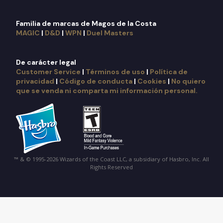
Familia de marcas de Magos de la Costa
MAGIC
|
D&D
|
WPN
|
Duel Masters
De carácter legal
Customer Service
|
Términos de uso
|
Política de
privacidad
|
Código de conducta
|
Cookies
|
No quiero
que se venda ni comparta mi información personal.
™ & © 1995-2026 Wizards of the Coast LLC, a subsidiary of Hasbro, Inc. All
Rights Reserved