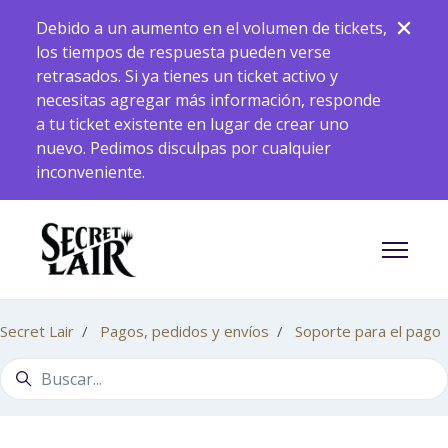
Saltar al contenido principal
Debido a un aumento en el volumen de tickets,
los tiempos de respuesta pueden verse
retrasados. Si ya tienes un ticket activo y
necesitas agregar más información, responde
a tu ticket existente en lugar de crear uno
nuevo. Pedimos disculpas por cualquier
inconveniente.
Abrir/ce
Secret Lair
Pagos, pedidos y envíos
Soporte para el pago
Búsqueda