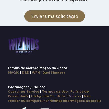
Enviar uma solicitação
Família de marcas Magos da Costa
MAGIC
|
D&D
|
WPN
|
Duel Masters
Informações jurídicas
Customer Service
|
Termos de Uso
|
Política de
Privacidade
|
Código de Conduta
|
Cookies
|
Não
vender ou compartilhar minhas informações pessoais