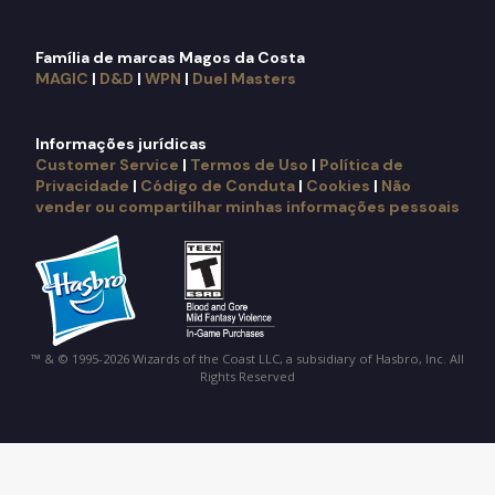
Família de marcas Magos da Costa
MAGIC
|
D&D
|
WPN
|
Duel Masters
Informações jurídicas
Customer Service
|
Termos de Uso
|
Política de
Privacidade
|
Código de Conduta
|
Cookies
|
Não
vender ou compartilhar minhas informações pessoais
™ & © 1995-2026 Wizards of the Coast LLC, a subsidiary of Hasbro, Inc. All
Rights Reserved