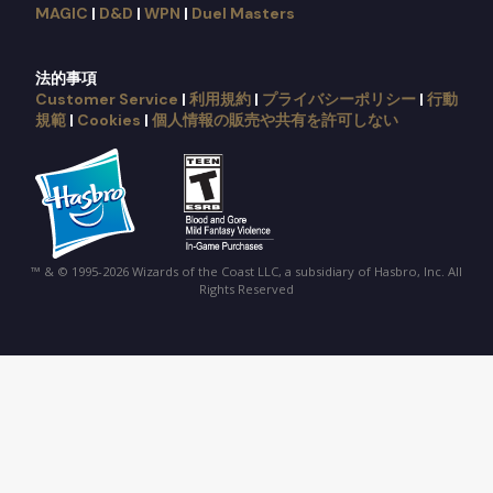
MAGIC
|
D&D
|
WPN
|
Duel Masters
法的事項
Customer Service
|
利用規約
|
プライバシーポリシー
|
行動
規範
|
Cookies
|
個人情報の販売や共有を許可しない
™ & © 1995-2026 Wizards of the Coast LLC, a subsidiary of Hasbro, Inc. All
Rights Reserved