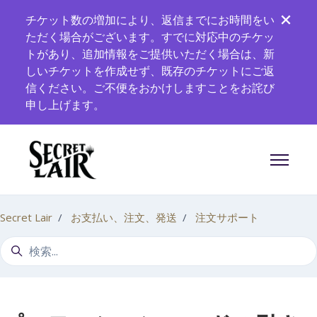
メインコンテンツへスキップ
チケット数の増加により、返信までにお時間をい
ただく場合がございます。すでに対応中のチケッ
トがあり、追加情報をご提供いただく場合は、新
しいチケットを作成せず、既存のチケットにご返
信ください。ご不便をおかけしますことをお詫び
申し上げます。
ナビゲー
Secret Lair
お支払い、注文、発送
注文サポート
検索