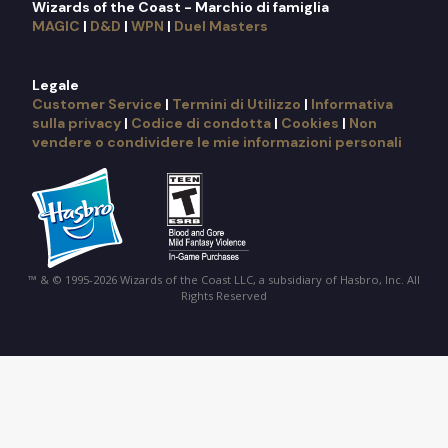
Wizards of the Coast - Marchio di famiglia
MAGIC
|
D&D
|
WPN
|
Duel Masters
Legale
Customer Service
|
Termini di Utilizzo
|
Informativa
sulla privacy
|
Codice di condotta
|
Cookies
|
Non
vendere o condividere le mie informazioni personali
™ & © 1995-2026 Wizards of the Coast LLC, a subsidiary of Hasbro, Inc. All
Rights Reserved