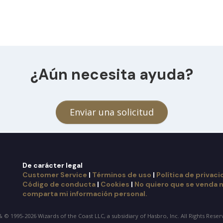
¿Aún necesita ayuda?
Enviar una solicitud
De carácter legal
Customer Service
|
Términos de uso
|
Política de privac
Código de conducta
|
Cookies
|
No quiero que se venda n
comparta mi información personal.
 © 1995-2026 Wizards of the Coast LLC, a subsidiary of Hasbro, Inc. All Rights Rese