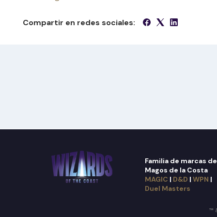
Compartir en redes sociales:
Familia de marcas de
Magos de la Costa
MAGIC
|
D&D
|
WPN
|
Duel Masters
™ &