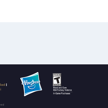
idad
|
i
rved