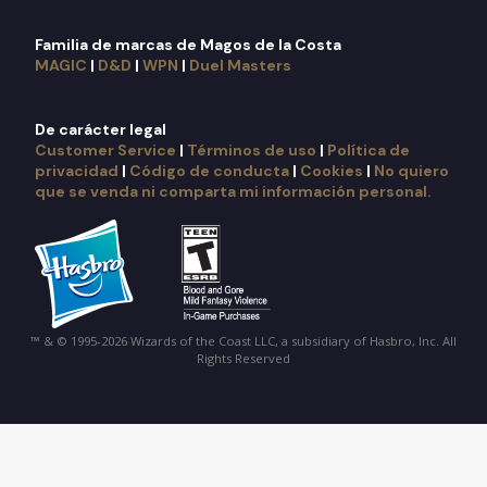
Familia de marcas de Magos de la Costa
MAGIC
|
D&D
|
WPN
|
Duel Masters
De carácter legal
Customer Service
|
Términos de uso
|
Política de
privacidad
|
Código de conducta
|
Cookies
|
No quiero
que se venda ni comparta mi información personal.
™ & © 1995-2026 Wizards of the Coast LLC, a subsidiary of Hasbro, Inc. All
Rights Reserved