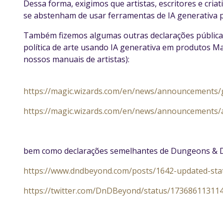
Dessa forma, exigimos que artistas, escritores e cr
se abstenham de usar ferramentas de IA generativa p
Também fizemos algumas outras declarações públicas
política de arte usando IA generativa em produtos 
nossos manuais de artistas):
https://magic.wizards.com/en/news/announcements/gen
https://magic.wizards.com/en/news/announcements/a
bem como declarações semelhantes de Dungeons & 
https://www.dndbeyond.com/posts/1642-updated-sta
https://twitter.com/DnDBeyond/status/17368611311