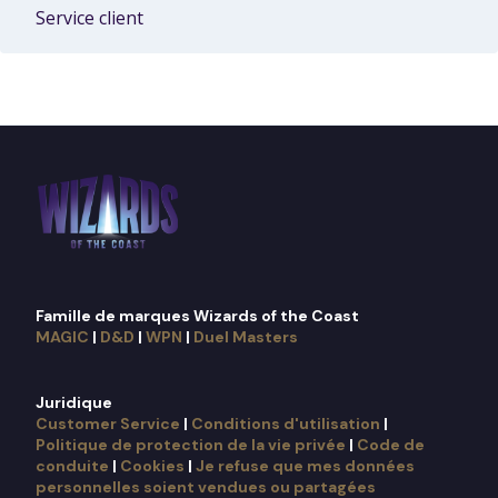
Service client
Famille de marques Wizards of the Coast
MAGIC
|
D&D
|
WPN
|
Duel Masters
Juridique
Customer Service
|
Conditions d'utilisation
|
Politique de protection de la vie privée
|
Code de
conduite
|
Cookies
|
Je refuse que mes données
personnelles soient vendues ou partagées