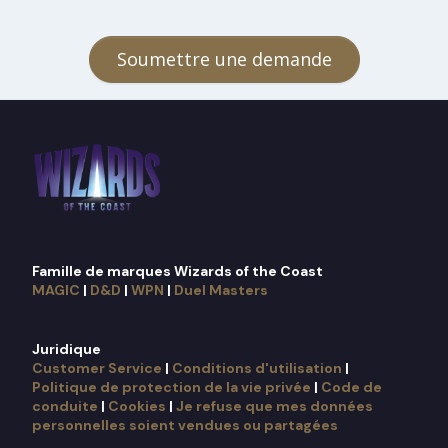
Soumettre une demande
Famille de marques Wizards of the Coast
MAGIC
|
D&D
|
WPN
|
Duel Masters
Juridique
Customer Service
|
Conditions d'utilisation
|
Politique de protection de la vie privée
|
Code de
conduite
|
Cookies
|
Je refuse que mes données
personnelles soient vendues ou partagées