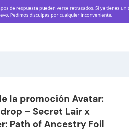
pos de respuesta pueden verse retrasados. Si ya tienes un t
uevo. Pedimos disculpas por cualquier inconveniente.
e la promoción Avatar:
drop – Secret Lair x
r: Path of Ancestry Foil