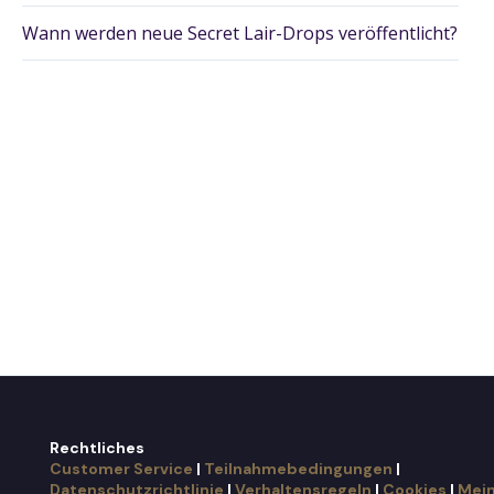
Wann werden neue Secret Lair-Drops veröffentlicht?
Rechtliches
Customer Service
|
Teilnahmebedingungen
|
Datenschutzrichtlinie
|
Verhaltensregeln
|
Cookies
|
Mei