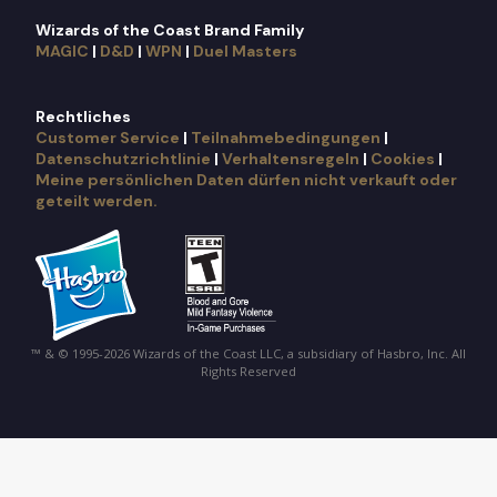
Wizards of the Coast Brand Family
MAGIC
|
D&D
|
WPN
|
Duel Masters
Rechtliches
Customer Service
|
Teilnahmebedingungen
|
Datenschutzrichtlinie
|
Verhaltensregeln
|
Cookies
|
Meine persönlichen Daten dürfen nicht verkauft oder
geteilt werden.
™ & © 1995-2026 Wizards of the Coast LLC, a subsidiary of Hasbro, Inc. All
Rights Reserved