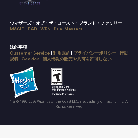
ウィザーズ・オブ・ザ・コースト・ブランド・ファミリー
MAGIC
|
D&D
|
WPN
|
Duel Masters
法的事項
Customer Service
|
利用規約
|
プライバシーポリシー
|
行動
規範
|
Cookies
|
個人情報の販売や共有を許可しない
™ & © 1995-2026 Wizards of the Coast LLC, a subsidiary of Hasbro, Inc. All
Rights Reserved