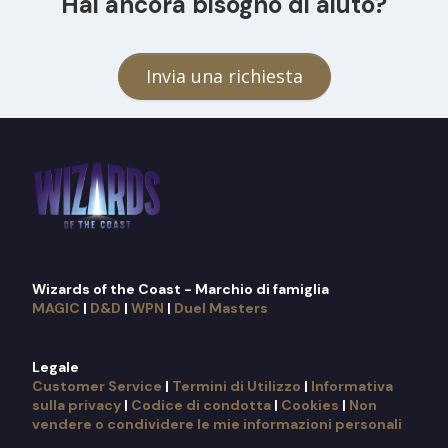
Hai ancora bisogno di aiuto?
Invia una richiesta
Wizards of the Coast - Marchio di famiglia
MAGIC
|
D&D
|
WPN
|
Duel Masters
Legale
Customer Service
|
Termini di Utilizzo
|
Informativa
sulla privacy
|
Codice di condotta
|
Cookies
|
Non
vendere o condividere le mie informazioni personali