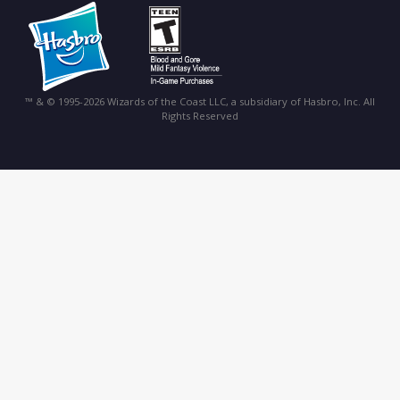
™ & © 1995-2026 Wizards of the Coast LLC, a subsidiary of Hasbro, Inc. All
Rights Reserved