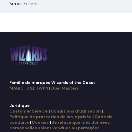
Service client
Famille de marques Wizards of the Coast
MAGIC
|
D&D
|
WPN
|
Duel Masters
Juridique
Customer Service
|
Conditions d'utilisation
|
Politique de protection de la vie privée
|
Code de
conduite
|
Cookies
|
Je refuse que mes données
personnelles soient vendues ou partagées