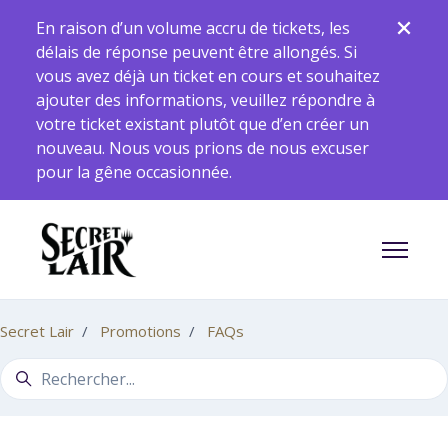
Aller au contenu principal
En raison d’un volume accru de tickets, les
délais de réponse peuvent être allongés. Si
vous avez déjà un ticket en cours et souhaitez
ajouter des informations, veuillez répondre à
votre ticket existant plutôt que d’en créer un
nouveau. Nous vous prions de nous excuser
pour la gêne occasionnée.
Ouvrir/F
Secret Lair
Promotions
FAQs
Recherche