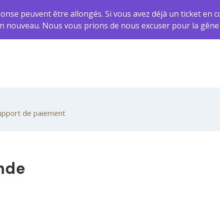
ponse peuvent être allongés. Si vous avez déjà un ticket en c
r un nouveau. Nous vous prions de nous excuser pour la gêne
upport de paiement
nde