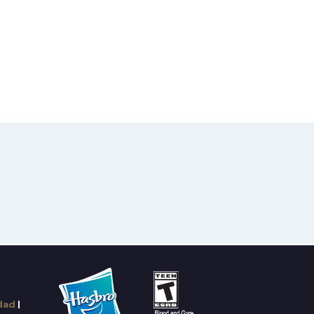
idad
|