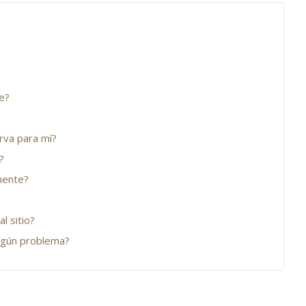
e?
erva para mí?
?
mente?
l sitio?
algún problema?