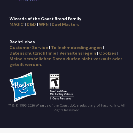
Wizards of the Coast Brand Family
MAGIC
|
D&D
|
WPN
|
Duel Masters
Rechtliches
Customer Service
|
Teilnahmebedingungen
|
Datenschutzrichtlinie
|
Verhaltensregeln
|
Cookies
|
Meine persönlichen Daten dürfen nicht verkauft oder
geteilt werden.
™ & © 1995-2026 Wizards of the Coast LLC, a subsidiary of Hasbro, Inc. All
Rights Reserved