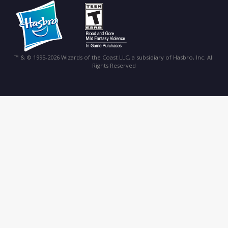
™ & © 1995-2026 Wizards of the Coast LLC, a subsidiary of Hasbro, Inc. All
Rights Reserved