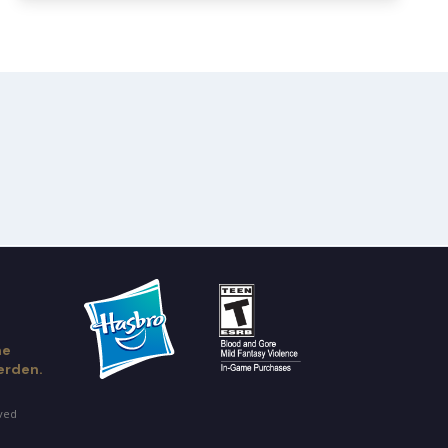
ne
erden.
rved