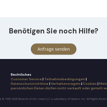
Benötigen Sie noch Hilfe?
Anfrage senden
Rechtliches
Customer Service
|
Teilnahmebedingungen
|
Datenschutzrichtlinie
|
Verhaltensregeln
|
Cookies
|
Mei
persönlichen Daten dürfen nicht verkauft oder geteilt w
 © 1995-2026 Wizards of the Coast LLC, a subsidiary of Hasbro, Inc. All Rights Rese