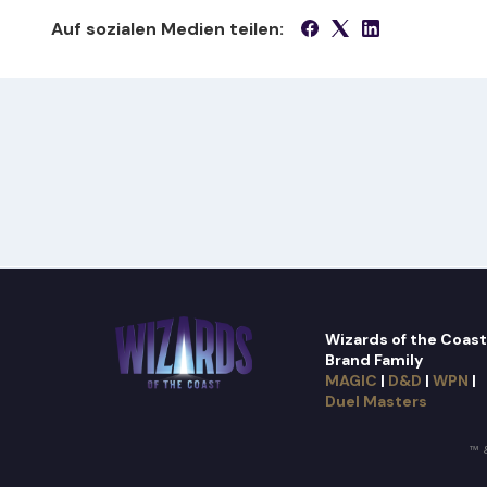
Auf sozialen Medien teilen:
Wizards of the Coast
Brand Family
MAGIC
|
D&D
|
WPN
|
Duel Masters
™ &